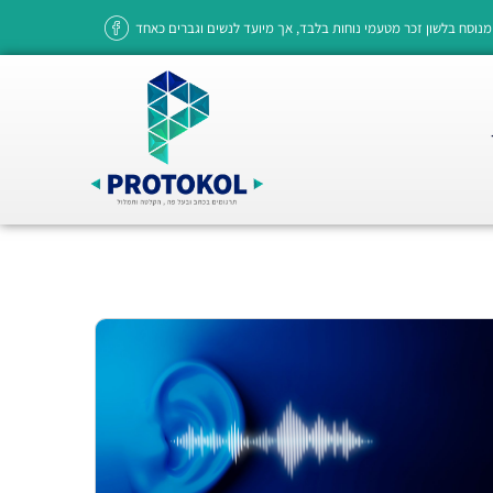
מנוסח בלשון זכר מטעמי נוחות בלבד, אך מיועד לנשים וגברים כאחד