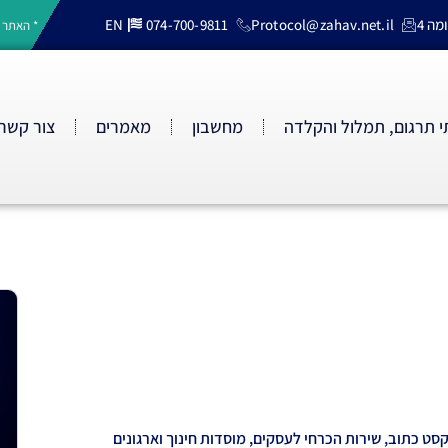
EN
074-700-9811
Protocol@zahav.net.il
* האתר 
 תרגום, תמלול והקלדה
מחשבון
מאמרים
צור קשר
ט כתוב, שירות הכרחי לעסקים, מוסדות חינוך וארגונים