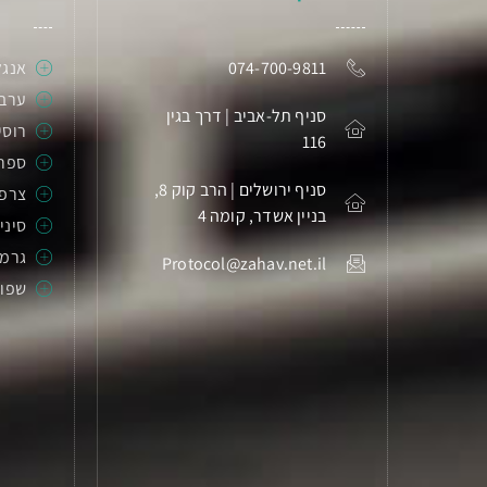
074-700-9811
אנגל
ערבי
סניף תל-אביב | דרך בגין
רוסי
116
ספר
סניף ירושלים | הרב קוק 8,
צרפ
בניין אשדר, קומה 4
סיני
גרמנ
Protocol@zahav.net.il
שפות