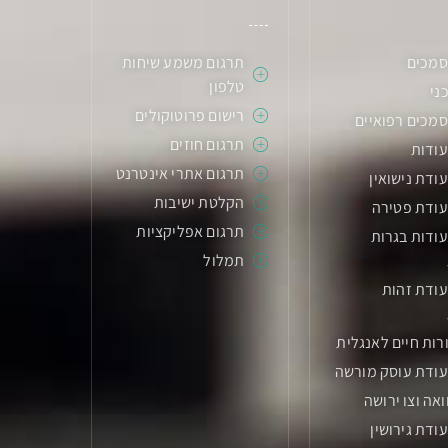
סמכים
תרגום משמע שיחות
טלפון
ני
רישום פרוטוקולים
מכים רפואיים
תרגום חוזים
עודות
תרגום אתרי אינטרנט
ודת נישואין
הקלטת ישיבות
עודת פטירה
תרגום אפליקציות
ודות בגרות
תמלול
ודת זהות
רות חיים לאנגלית
עודת עוסק מורשה
ואה וצו ירושה
ודת גירושין