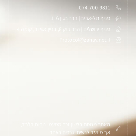
074-700-9811
סניף תל-אביב | דרך בגין 116
סניף ירושלים | הרב קוק 8, בניין אשדר, קומה 4
Protocol@zahav.net.il
האתר מנוסח בלשון זכר מטעמי נוחות בלבד,
אך מיועד לנשים וגברים כאחד