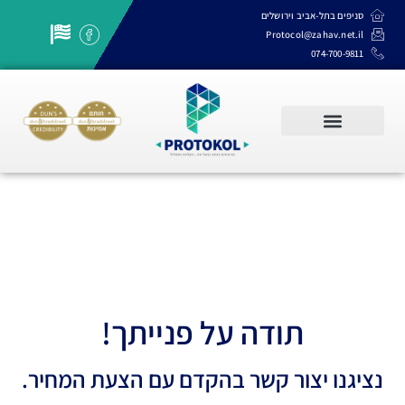
סניפים בתל-אביב וירושלים
Protocol@zahav.net.il
074-700-9811
שרותי תרגום, תמלול והקלדה
תודה על פנייתך!
נציגנו יצור קשר בהקדם עם הצעת המחיר.