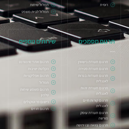
רוסית
תמלול שיחות
תמלול לבית משפט
תרגום מסמכים
שירותים נוספים
תרגום תעודת נישואין
תרגום אתרי אינטרנט
תרגום תעודת פטירה
הקלטת ישיבות
תרגום תעודות בגרות
תרגום אפליקציות
לאנגלית
תמלול
תרגום תעודת זהות
תרגום משמע שיחות
לאנגלית
טלפון
תרגום קורות חיים
רישום פרוטוקולים
לאנגלית
תרגום חוזים
תרגום תעודת עוסק
מורשה
תרגום צוואה וצו ירושה