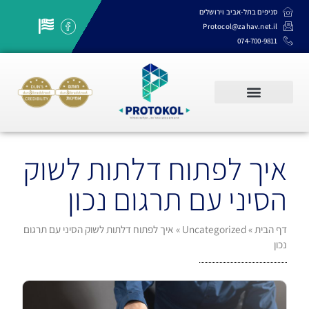
סניפים בתל-אביב וירושלים
Protocol@zahav.net.il
074-700-9811
שרותי תרגום, תמלול והקלדה
איך לפתוח דלתות לשוק
הסיני עם תרגום נכון
דף הבית
»
Uncategorized
»
איך לפתוח דלתות לשוק הסיני עם תרגום
נכון