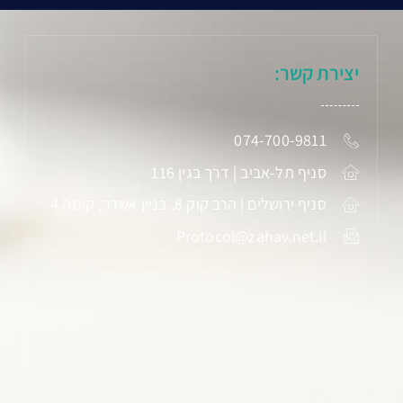
יצירת קשר:
074-700-9811
סניף תל-אביב | דרך בגין 116
סניף ירושלים | הרב קוק 8, בניין אשדר, קומה 4
Protocol@zahav.net.il