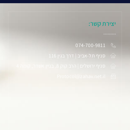
יצירת קשר:
074-700-9811
סניף תל-אביב | דרך בגין 116
סניף ירושלים | הרב קוק 8, בניין אשדר, קומה 4
Protocol@zahav.net.il