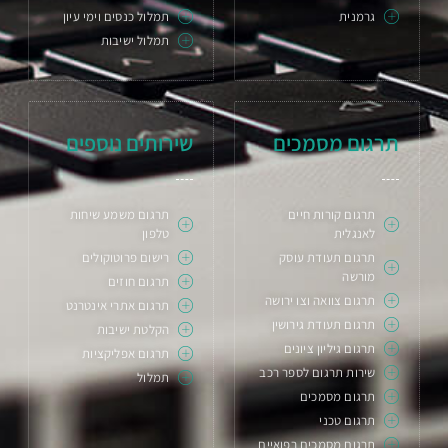
גרמנית
תמלול כנסים וימי עיון
תמלול ישיבות
תרגום מסמכים
שירותים נוספים
תרגום קורות חיים
תרגום משמע שיחות
לאנגלית
טלפון
תרגום תעודת עוסק
רישום פרוטוקולים
מורשה
תרגום חוזים
תרגום צוואה וצו ירושה
תרגום אתרי אינטרנט
תרגום תעודת גירושין
הקלטת ישיבות
תרגום גיליון ציונים
תרגום אפליקציות
שירות תרגום לספר רכב
תמלול
תרגום מסמכים
תרגום טכני
תרגום מסמכים רפואיים