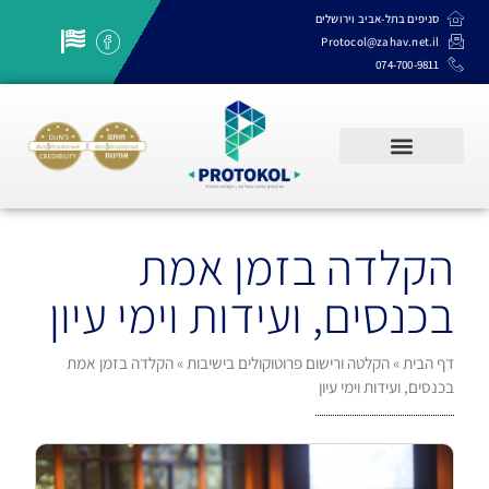
סניפים בתל-אביב וירושלים
Protocol@zahav.net.il
074-700-9811
שרותי תרגום, תמלול והקלדה
הקלדה בזמן אמת
בכנסים, ועידות וימי עיון
דף הבית
»
הקלטה ורישום פרוטוקולים בישיבות
»
הקלדה בזמן אמת
בכנסים, ועידות וימי עיון