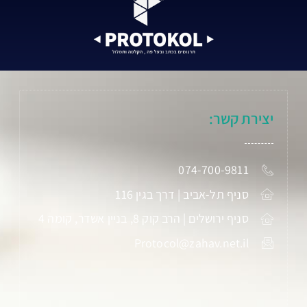
יצירת קשר:
074-700-9811
סניף תל-אביב | דרך בגין 116
סניף ירושלים | הרב קוק 8, בניין אשדר, קומה 4
Protocol@zahav.net.il