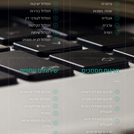
גרמנית
תמלול ישיבות
שפות נוספות
תמלול בוררות
אנגלית
תמלול לעורכי דין
ערבית
תמלול הקלטות
רוסית
תמלול שיחות
תמלול לבית משפט
תרגום מסמכים
שירותים נוספים
תרגום תעודת נישואין
תרגום אתרי אינטרנט
תרגום תעודת פטירה
הקלטת ישיבות
תרגום תעודות בגרות
תרגום אפליקציות
לאנגלית
תמלול
תרגום תעודת זהות
תרגום משמע שיחות
לאנגלית
טלפון
תרגום קורות חיים
רישום פרוטוקולים