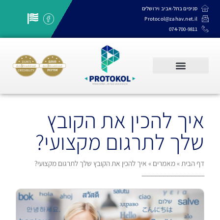
סניפים בתל-אביב וירושלים
Protocol@zahav.net.il
074-700-9811
שרותי תרגום, תמלול והקלדה
איך להכין את הקובץ
שלך לתרגום מקצועי?
דף הבית
»
מאמרים
»
איך להכין את הקובץ שלך לתרגום מקצועי?