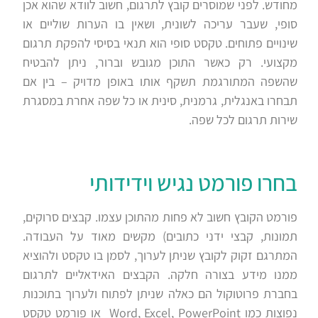
מחודש. לפני שמוסרים קובץ לתרגום, חשוב לוודא שהוא אכן
סופי, שעבר עריכה לשונית, ושאין בו הערות שוליים או
שינויים פתוחים. טקסט סופי הוא תנאי בסיסי להפקת תרגום
מקצועי. רק כאשר התוכן מגובש וברור, ניתן להבטיח
שהשפה המתורגמת תשקף אותו באופן מדויק – בין אם
תבחרו באנגלית, גרמנית, סינית או כל שפה אחרת במסגרת
שירות תרגום לכל שפה.
בחרו פורמט נגיש וידידותי
פורמט הקובץ חשוב לא פחות מהתוכן עצמו. קבצים סרוקים,
תמונות, קבצי ידני כתובים) מקשים מאוד על העבודה.
המתרגם זקוק לקובץ שניתן לערוך, לסמן בו טקסט ולהוציא
ממנו מידע בצורה חלקה. הקבצים האידאליים לתרגום
בחברת פרוטוקול הם כאלה שניתן לפתוח ולערוך בתוכנות
נפוצות כמו Word, Excel, PowerPoint או פורמט טקסט