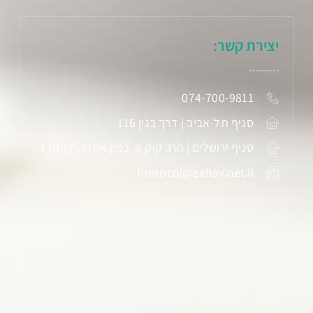
יצירת קשר:
074-700-9811
סניף תל-אביב | דרך בגין 116
סניף ירושלים | הרב קוק 8, בניין אשדר, קומה 4
Protocol@zahav.net.il