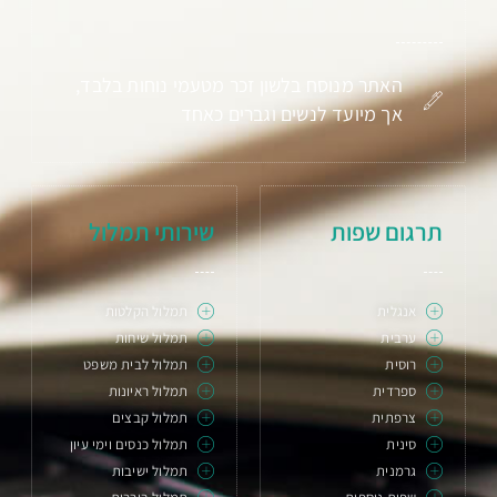
האתר מנוסח בלשון זכר מטעמי נוחות בלבד,
אך מיועד לנשים וגברים כאחד
תרגום שפות
שירותי תמלול
אנגלית
תמלול הקלטות
ערבית
תמלול שיחות
רוסית
תמלול לבית משפט
ספרדית
תמלול ראיונות
צרפתית
תמלול קבצים
סינית
תמלול כנסים וימי עיון
גרמנית
תמלול ישיבות