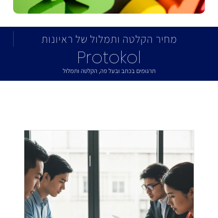
מחיר הקלטה ותמלול של ראיונות
Protokol
תרגומים בכתב ובעל פה, הקלטה ותמלול