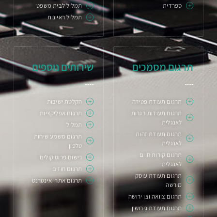
ספרדית
תמלול לבית משפט
תמלול ראיונות
תרגום מסמכים
שירותים נוספים
תרגום תעודת פטירה
הקלטת ישיבות
תרגום תעודות בגרות
תרגום אפליקציות
לאנגלית
תמלול
תרגום תעודת זהות
תרגום משמע שיחות
לאנגלית
טלפון
תרגום קורות חיים
רישום פרוטוקולים
לאנגלית
תרגום חוזים
תרגום תעודת עוסק
תרגום אתרי אינטרנט
מורשה
תרגום צוואה וצו ירושה
תרגום תעודת גירושין