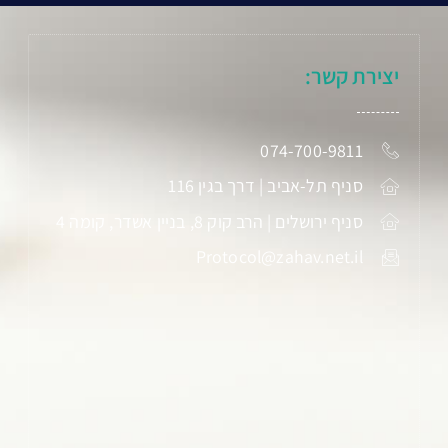
יצירת קשר:
074-700-9811
סניף תל-אביב | דרך בגין 116
סניף ירושלים | הרב קוק 8, בניין אשדר, קומה 4
Protocol@zahav.net.il