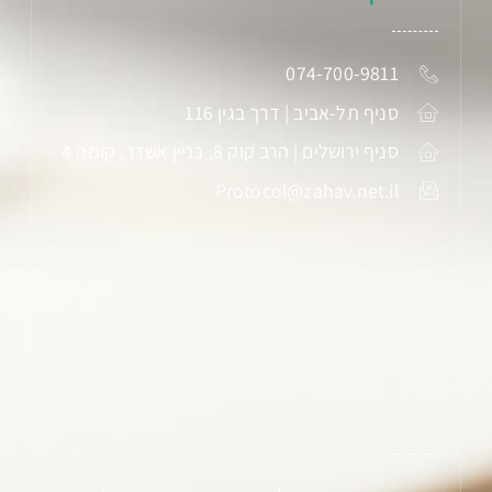
074-700-9811
סניף תל-אביב | דרך בגין 116
סניף ירושלים | הרב קוק 8, בניין אשדר, קומה 4
Protocol@zahav.net.il