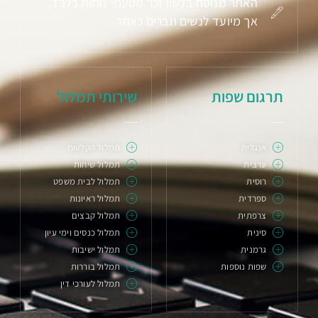
האתר מנוסח בלשון זכר מטעמי נוחות בלבד,
אך מיועד לנשים וגברים כאחד
תרגום שפות
שירותי תמלול
אנגלית
תמלול הקלטות
ערבית
תמלול שיחות
רוסית
תמלול לבית משפט
ספרדית
תמלול ראיונות
צרפתית
תמלול קבצים
סינית
תמלול כנסים וימי עיון
גרמנית
תמלול ישיבות
שפות נוספות
תמלול בוררות
תמלול לעורכי דין