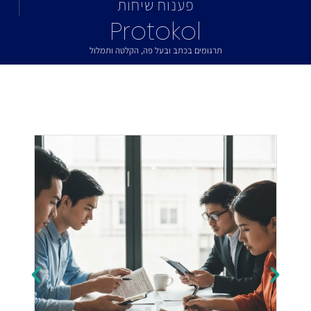
פענוח שיחות
Protokol
תרגומים בכתב ובעל פה, הקלטה ותמלול