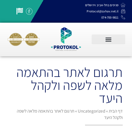
סניפים בתל-אביב וירושלים
Protocol@zahav.net.il
074-700-9811
שרותי תרגום, תמלול והקלדה
תרגום לאתר בהתאמה
מלאה לשפה ולקהל
היעד
דף הבית
»
Uncategorized
»
תרגום לאתר בהתאמה מלאה לשפה
ולקהל היעד