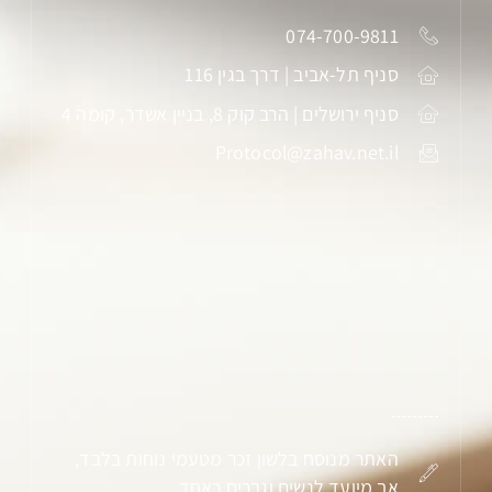
074-700-9811
סניף תל-אביב | דרך בגין 116
סניף ירושלים | הרב קוק 8, בניין אשדר, קומה 4
Protocol@zahav.net.il
האתר מנוסח בלשון זכר מטעמי נוחות בלבד,
אך מיועד לנשים וגברים כאחד