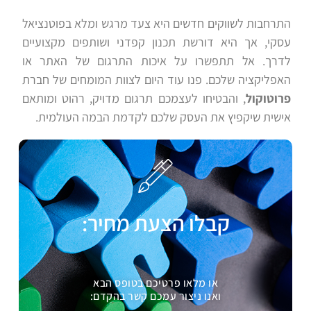
התרחבות לשווקים חדשים היא צעד מרגש ומלא בפוטנציאל
עסקי, אך היא דורשת תכנון קפדני ושותפים מקצועיים
לדרך. אל תתפשרו על איכות התרגום של האתר או
האפליקציה שלכם. פנו עוד היום לצוות המומחים של חברת
פרוטוקול
, והבטיחו לעצמכם תרגום מדויק, רהוט ומותאם
אישית שיקפיץ את העסק שלכם לקדמת הבמה העולמית.
קבלו הצעת מחיר:
או מלאו פרטיכם בטופס הבא
ואנו ניצור עמכם קשר בהקדם: