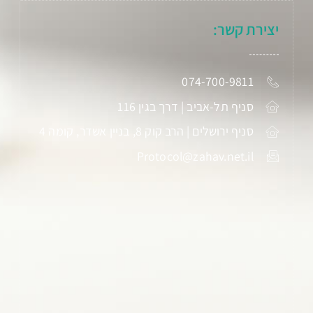
יצירת קשר:
074-700-9811
סניף תל-אביב | דרך בגין 116
סניף ירושלים | הרב קוק 8, בניין אשדר, קומה 4
Protocol@zahav.net.il