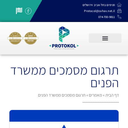
סניפים בתל-אביב וירושלים
Protocol@zahav.net.il
074-700-9811
שרותי תרגום, תמלול והקלדה
תרגום מסמכים ממשרד
הפנים
דף הבית
»
מאמרים
»
תרגום מסמכים ממשרד הפנים