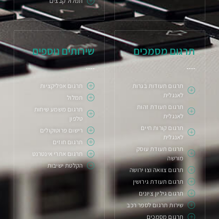
תמלול קבצים
תרגום מסמכים
שירותים נוספים
תרגום תעודות בגרות
תרגום אפליקציות
לאנגלית
תמלול
תרגום תעודת זהות
תרגום משמע שיחות
לאנגלית
טלפון
תרגום קורות חיים
רישום פרוטוקולים
לאנגלית
תרגום חוזים
תרגום תעודת עוסק
תרגום אתרי אינטרנט
מורשה
הקלטת ישיבות
תרגום צוואה וצו ירושה
תרגום תעודת גירושין
תרגום גיליון ציונים
שירות תרגום לספר רכב
תרגום מסמכים