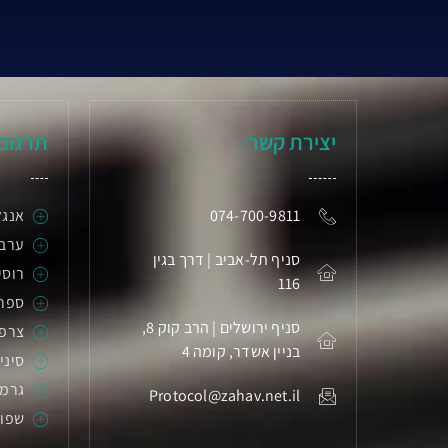
יצירת קשר:
תרגום
074-700-9811
אנגל
ערבי
סניף תל-אביב | דרך בגין
רוסי
116
ספר
סניף ירושלים | הרב קוק 8,
צרפ
בניין אשדר, קומה 4
סיני
גרמנ
Protocol@zahav.net.il
שפות