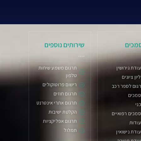
מכים
שירותים נוספים
ודת גירושין
תרגום משמע שיחות
טלפון
יון ציונים
רישום פרוטוקולים
גום לספר רכב
תרגום חוזים
סמכים
תרגום אתרי אינטרנט
ני
הקלטת ישיבות
מכים רפואיים
תרגום אפליקציות
עודות
תמלול
ודת נישואין
עודת פטירה