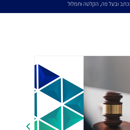
כתב ובעל פה, הקלטה ותמלול