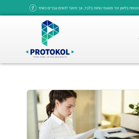
מנוסח בלשון זכר מטעמי נוחות בלבד, אך מיועד לנשים וגברים כאחד