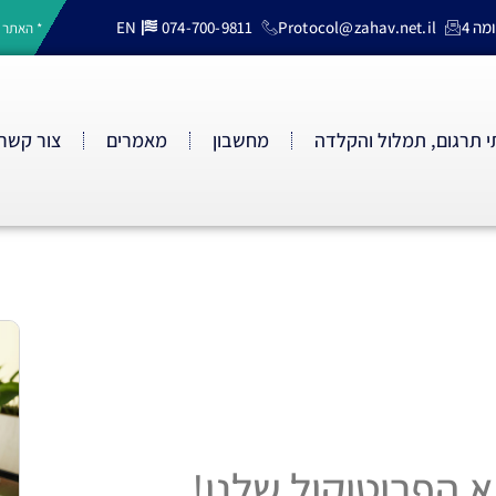
EN
074-700-9811
Protocol@zahav.net.il
* האתר 
 תרגום, תמלול והקלדה
מחשבון
מאמרים
צור קשר
א הפרוטוקול שלנו!