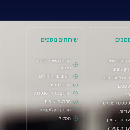
מכים
שירותים נוספים
ודת גירושין
תרגום משמע שיחות
טלפון
יון ציונים
רישום פרוטוקולים
גום לספר רכב
תרגום חוזים
סמכים
תרגום אתרי אינטרנט
ני
הקלטת ישיבות
מכים רפואיים
תרגום אפליקציות
עודות
תמלול
ודת נישואין
עודת פטירה