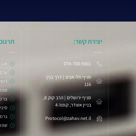
יצירת קשר:
תרגום
074-700-9811
אנגל
ערבי
סניף תל-אביב | דרך בגין
רוסי
116
ספר
סניף ירושלים | הרב קוק 8,
צרפ
בניין אשדר, קומה 4
סיני
גרמנ
Protocol@zahav.net.il
שפות