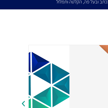
כתב ובעל פה, הקלטה ותמלול