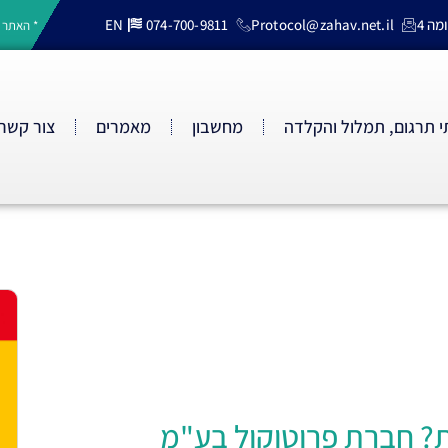
EN
074-700-9811
Protocol@zahav.net.il
* האתר 
 תרגום, תמלול והקלדה
מחשבון
מאמרים
צור קשר
? חברת פרוטוקול בע"מ