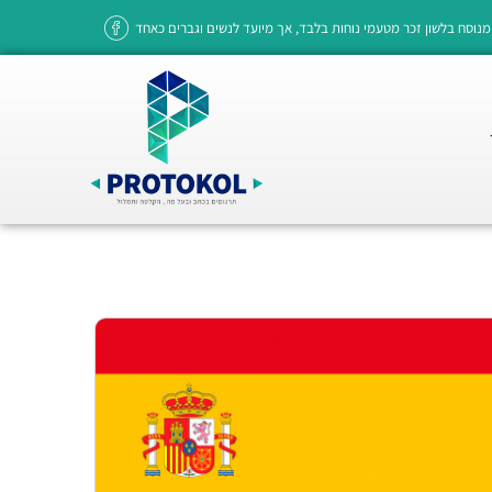
מנוסח בלשון זכר מטעמי נוחות בלבד, אך מיועד לנשים וגברים כאחד