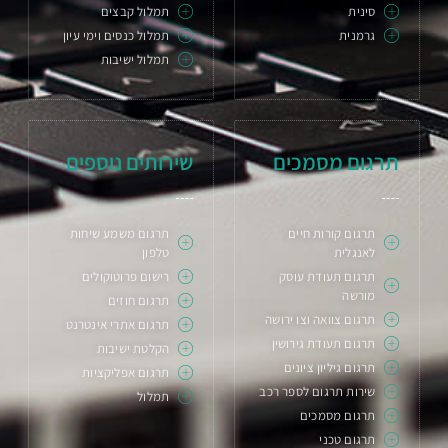
סינית
תמלול קבצים
גרמנית
תמלול כנסים וימי עיון
תמלול ישיבות
תרגום מסמכים
שירותים נוספים
תרגום קורות חיים
תרגום משמע שיחות
לאנגלית
טלפון
תרגום תעודת עוסק
רישום פרוטוקולים
מורשה
תרגום חוזים
תרגום צוואה וצו ירושה
תרגום אתרי אינטרנט
תרגום תעודת גירושין
הקלטת ישיבות
תרגום גיליון ציונים
תרגום אפליקציות
שירות תרגום לספר רכב
תמלול
תרגום מסמכים
תרגום טכני