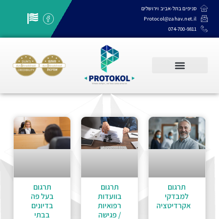
סניפים בתל-אביב וירושלים
Protocol@zahav.net.il
074-700-9811
שרותי תרגום, תמלול והקלדה
תרגום
תרגום
תרגום
למבדקי
בוועדות
בעל פה
אקרדיטציה
רפואיות
בדיונים
/ פגישה
בבתי