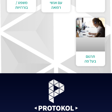
עם אנשי
משפט /
רפואה
בוררויות
תרגום
בעל פה