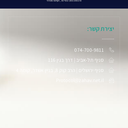
יצירת קשר:
074-700-9811
סניף תל-אביב | דרך בגין 116
סניף ירושלים | הרב קוק 8, בניין אשדר, קומה 4
Protocol@zahav.net.il